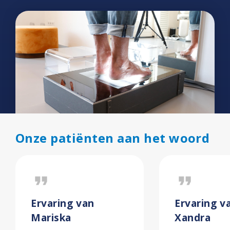
Onze patiënten aan het woord
format_quote
format_quote
Ervaring van
Ervaring v
Mariska
Xandra