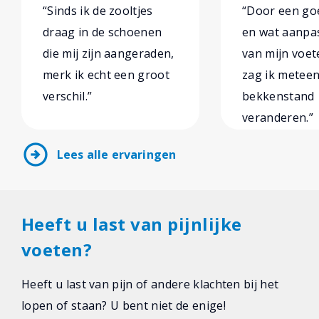
“Sinds ik de zooltjes
“Door een goe
draag in de schoenen
en wat aanpa
die mij zijn aangeraden,
van mijn voe
merk ik echt een groot
zag ik metee
verschil.”
bekkenstand
veranderen.”
arrow_circle_right
Lees alle ervaringen
Heeft u last van pijnlijke
voeten?
Heeft u last van pijn of andere klachten bij het
lopen of staan? U bent niet de enige!