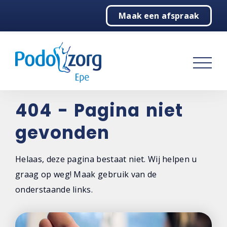
Maak een afspraak
Home
Podologie
Behandelingen
Over ons
404 - Pagina niet
gevonden
Contact
Helaas, deze pagina bestaat niet. Wij helpen u
graag op weg! Maak gebruik van de
onderstaande links.