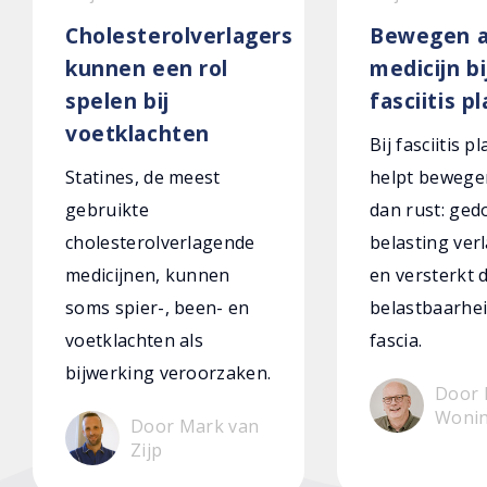
Cholesterolverlagers
Bewegen a
kunnen een rol
medicijn bi
spelen bij
fasciitis p
voetklachten
Bij fasciitis p
Statines, de meest
helpt bewege
gebruikte
dan rust: ged
cholesterolverlagende
belasting verl
medicijnen, kunnen
en versterkt 
soms spier-, been- en
belastbaarhei
voetklachten als
fascia.
bijwerking veroorzaken.
Door 
Woni
Door Mark van
Zijp