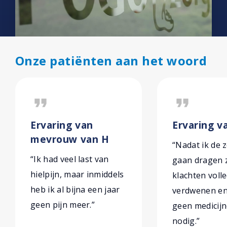
Onze patiënten aan het woord
format_quote
format_quote
Ervaring van
Ervaring v
mevrouw van H
“Nadat ik de 
“Ik had veel last van
gaan dragen z
hielpijn, maar inmiddels
klachten voll
heb ik al bijna een jaar
verdwenen en
geen pijn meer.”
geen medicij
nodig.”