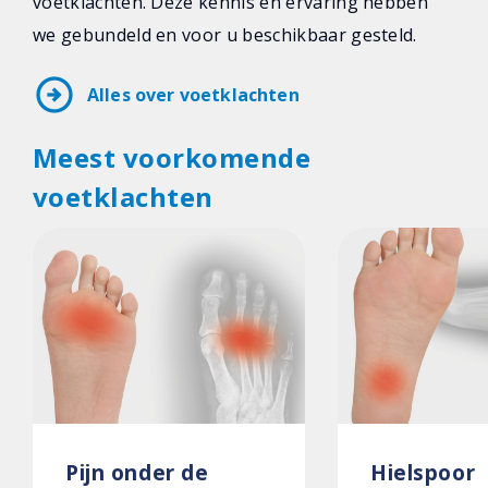
voetklachten. Deze kennis en ervaring hebben
we gebundeld en voor u beschikbaar gesteld.
arrow_circle_right
Alles over voetklachten
Meest voorkomende
voetklachten
Pijn onder de
Hielspoor