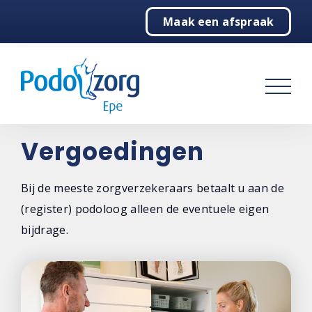
Maak een afspraak
Home
Podologie
Over podologie
Vergoedingen
Vergoedingen
Behandelingen
Bij de meeste zorgverzekeraars betaalt u aan de
(register) podoloog alleen de eventuele eigen
Over ons
bijdrage.
Contact