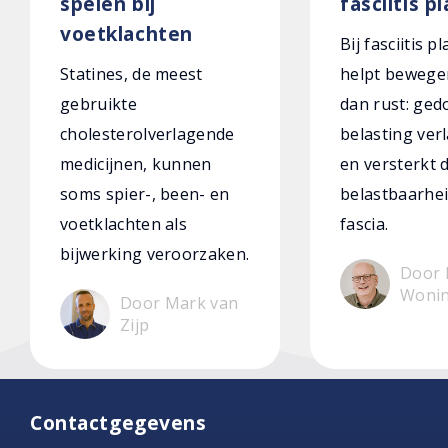
spelen bij
fasciitis p
voetklachten
Bij fasciitis p
Statines, de meest
helpt bewege
gebruikte
dan rust: ged
cholesterolverlagende
belasting verl
medicijnen, kunnen
en versterkt 
soms spier-, been- en
belastbaarhei
voetklachten als
fascia.
bijwerking veroorzaken.
Door 
Woni
Door Mark van
Zijp
Contactgegevens