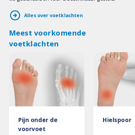
arrow_circle_right
Alles over voetklachten
Meest voorkomende
voetklachten
Pijn onder de
Hielspoor
voorvoet