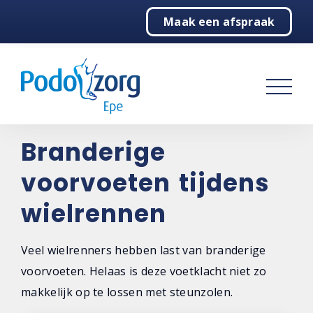
Maak een afspraak
Home
Podologie
Behandelingen
Over ons
Branderige
voorvoeten tijdens
Contact
wielrennen
Veel wielrenners hebben last van branderige
voorvoeten. Helaas is deze voetklacht niet zo
makkelijk op te lossen met steunzolen.