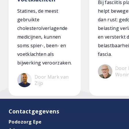
Bij fasciitis p
Statines, de meest
helpt bewege
gebruikte
dan rust: ged
cholesterolverlagende
belasting verl
medicijnen, kunnen
en versterkt 
soms spier-, been- en
belastbaarhei
voetklachten als
fascia.
bijwerking veroorzaken.
Door 
Woni
Door Mark van
Zijp
Contactgegevens
Podozorg Epe