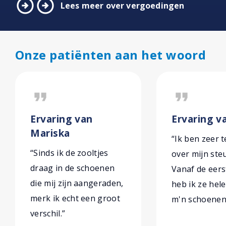
arrow_circle_right
arrow_circle_right
Lees meer over vergoedingen
Onze patiënten aan het woord
format_quote
format_quote
Ervaring van
Ervaring v
Mariska
“Ik ben zeer 
“Sinds ik de zooltjes
over mijn ste
draag in de schoenen
Vanaf de eers
die mij zijn aangeraden,
heb ik ze hel
merk ik echt een groot
m'n schoenen 
verschil.”