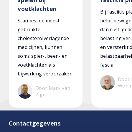
voetklachten
Bij fasciitis p
Statines, de meest
helpt bewege
gebruikte
dan rust: ged
cholesterolverlagende
belasting verl
medicijnen, kunnen
en versterkt 
soms spier-, been- en
belastbaarhei
voetklachten als
fascia.
bijwerking veroorzaken.
Door 
Woni
Door Mark van
Zijp
Contactgegevens