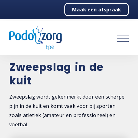
Maak een afspraak
Home
Podologie
Behandelingen
Over ons
Zweepslag in de
kuit
Contact
Zweepslag wordt gekenmerkt door een scherpe
pijn in de kuit en komt vaak voor bij sporten
zoals atletiek (amateur en professioneel) en
voetbal.