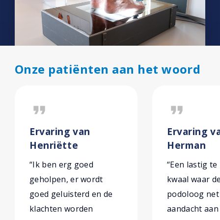
Onze patiënten aan het woord
format_quote
format_quote
Ervaring van
Ervaring v
Henriëtte
Herman
“Ik ben erg goed
“Een lastig te
geholpen, er wordt
kwaal waar d
goed geluisterd en de
podoloog net
klachten worden
aandacht aan