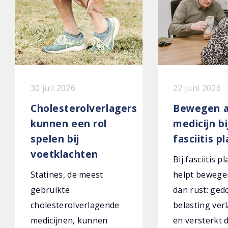
30 juli 2026
22 juni 2026
Cholesterolverlagers
Bewegen a
kunnen een rol
medicijn bi
spelen bij
fasciitis p
voetklachten
Bij fasciitis p
Statines, de meest
helpt bewege
gebruikte
dan rust: ged
cholesterolverlagende
belasting verl
medicijnen, kunnen
en versterkt 