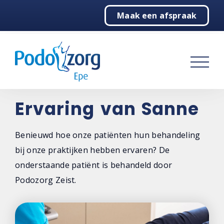
Maak een afspraak
Home
Podologie
Behandelingen
Over ons
Ervaring van Sanne
Contact
Benieuwd hoe onze patiënten hun behandeling
bij onze praktijken hebben ervaren? De
onderstaande patiënt is behandeld door
Podozorg Zeist.