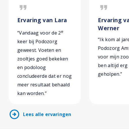
format_quote
format_quote
Ervaring van Lara
Ervaring va
Werner
e
“Vandaag voor de 2
“Ik kom al jar
keer bij Podozorg
Podozorg Am
geweest. Voeten en
voor mijn zoo
zooltjes goed bekeken
ben altijd er
en podoloog
geholpen.”
concludeerde dat er nog
meer resultaat behaald
kan worden.”
arrow_circle_right
Lees alle ervaringen