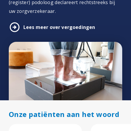
(register) podoloog declareert rechtstreeks bij
uw zorgverzekeraar.
arrow_circle_right
Lees meer over vergoedingen
Onze patiënten aan het woord